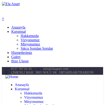
Anasayfa
Kurumsal
Hakkımızda
Vizyonumuz
Misyonumuz
Sıkça Sorulan Sorular
Hizmetlerimiz
Galeri
Bize Ulaşın
0537 707 01 61
info@elaapart.com
ÇİMENLİ MAH. 3805 NOLU SK. ORTAHİSAR/TRABZON
Anasayfa
Kurumsal
Hakkımızda
Vizyonumuz
Misyonumuz